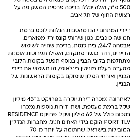
נוסף לכך יהיו שני דופלקסים פנטהאוזים בשטח של
500 מ"ר, ואלה יכללו בריכה פרטית המשקיפה על
רצועת החוף של תל אביב.
דיירי המתחם ייהנו מהטבות הנלוות לנכס ברמת
חמישה כוכבים, כגון שירותי קונסיירז' מפוארים,
אבטחה 24/7, בית כנסת, בריכת שחייה לשימוש
הדיירים, חדר כושר מתקדם, ואפילו תערוכות אומנות
מתחלפות בלובי הבניין. בנוסף תפעל בקומת הלובי
מסעדה בעלת מוניטין בינלאומי, וזו תשמש את דיירי
הבניין ואורחי המלון שימוקם בקומות הראשונות של
הבניין.
לאחרונה נמכרה דירת יוקרה בפרויקט ב־43 מיליון
שקל ברמת מעטפת, ושתי דירות נוספות נמכרו
בסכום כולל של 62 מיליון שקל. פרויקט RESIDENCE
PORT TLV הוקם בידי האחים חג'ג', מחברות הנדל"ן
המובילות בישראל, שחתומה על יותר מ-70