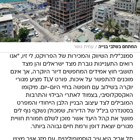
/
המתחם בשלבי בנייה
עמית גושר
סמנכ"לית השיווק והמכירות של הפרויקט, לי זיו, "אנו
רואים התעניינות גוברת מצד ישראלים והן מצד
תושבי חוץ אמידים המחפשים דיור היוקרה, אך אינם
מוכנים להתפשר על איכות. פורט TLV מציע מגורי
יוקרה בשילוב עם חופשה בחיי היום-יום. מיקומו
האקסקלוסיבי, בצמוד לאתרי הבילוי והתרבות
המובילים לצד עיצוב הבניין הלבן הייחודי והמפרט
בסטנדרט בינ"ל של הדירות, שמכולן נשקף נוף לים
מושך את קהל היעד אשר מוכן לשלם תמורת חוויית
מגורים יוצאת דופן ורמת חיים גבוהה ביותר.
תל אביב היא עיר קוסמופוליטית, עם מזג אויר מצוין