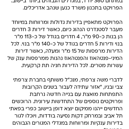
במתחם 360 יח"ד, במגדלים הגבוהים ביותר ביישוב.
הפרויקט בתכנון משרד כנען שנהב אדריכלים.
הפרויקט מתאפיין בדירות גדולות ומרווחות במיוחד
מעבר לסטנדרט הנהוג כיום, כאשר דירות 3 חדרים
הן בנות כ-90 מ"ר, 4 חדרים בגודל של כ-113 מ"ר
בנוי ודירות 5 חדרים בגודל של כ-140 מ"ר בנוי. לכל
הדירות מרפסות של 15 מ"ר ומעלה, כאשר דירות
המיני-פנטהאוז והפנטהאוז נהנות ממרפסות ענק של
עשרות מטרים. לכל הדירות חניה תת קרקעית.
לדברי משה צרפתי, מנכ"ל משותף בחברת צרפתי
צבי ובניו, "אזור עתידה לעבור בשנים הקרובות
התפתחות מואצת עם בנייה חדשה נרחבת
ופרויקטים נוספים של התחדשות עירונית. הרוכשים
החדשים ייהנו ממיקום יוצא דופן ביישוב כפרי בפאתי
תל אביב ובמרחק דקות נסיעה בודדות, ויוכלו לגור
בדירות ענקיות ומרווחות במגדלי המגורים הגבוהים