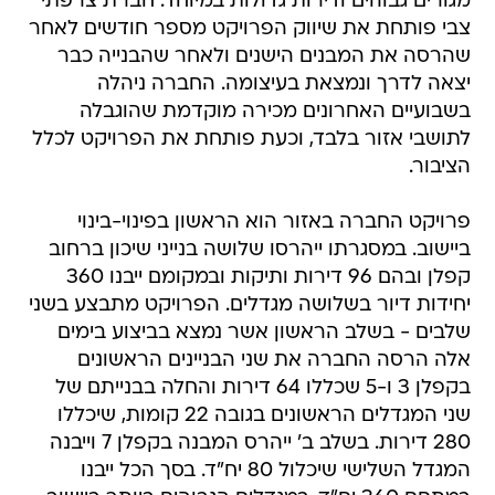
מגורים גבוהים ודירות גדולות במיוחד. חברת צרפתי
צבי פותחת את שיווק הפרויקט מספר חודשים לאחר
שהרסה את המבנים הישנים ולאחר שהבנייה כבר
יצאה לדרך ונמצאת בעיצומה. החברה ניהלה
בשבועיים האחרונים מכירה מוקדמת שהוגבלה
לתושבי אזור בלבד, וכעת פותחת את הפרויקט לכלל
הציבור.
פרויקט החברה באזור הוא הראשון בפינוי-בינוי
ביישוב. במסגרתו ייהרסו שלושה בנייני שיכון ברחוב
קפלן ובהם 96 דירות ותיקות ובמקומם ייבנו 360
יחידות דיור בשלושה מגדלים. הפרויקט מתבצע בשני
שלבים - בשלב הראשון אשר נמצא בביצוע בימים
אלה הרסה החברה את שני הבניינים הראשונים
בקפלן 3 ו-5 שכללו 64 דירות והחלה בבנייתם של
שני המגדלים הראשונים בגובה 22 קומות, שיכללו
280 דירות. בשלב ב' ייהרס המבנה בקפלן 7 וייבנה
המגדל השלישי שיכלול 80 יח"ד. בסך הכל ייבנו