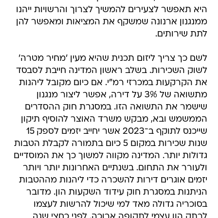
היא תאפשר לצעירים להמשיך לצרוך והרשויות ייהנו
ממנגנון ארנונה שמשקף את המציאות ומאפשר להן
לתת שירותים.
לשם כך צריך ליזום תכנית שהיא מעין 'מחיר מטרה'
לשוק השכירות. בשלב ראשון המדינה חייבת לסבסד
את הקרקעות במכרזי רמ"י. אם כיום מקובל ליהנות
מתשואה של 3% על דירה, אפשר ליצור מנגנון
שישמר את התשואה הזו. במסגרת חוק ההסדרים
הממשמש ובא, מבקש משרד האוצר להוסיף תיקון
שייכנס לתוקף ב־2023 אשר יחייב יזמים לספק 15
שנות שכירות במקום 5 כיום בתמורה לקבלת הטבות
גדולות יותר. המדינה מקווה למשוך כך את המוסדיים
ולעורר את התחום. בשנתיים האחרונות יותר ויותר
יזמים אוגרים דירות להשכרה כדי ליהנות מההטבות
הניתנות במסגרת חוק עידוד השקעות הון. מדובר
בסוכריה גדולה מאד למי שיכול להרשות לעצמו
לרתק הון עצמי לתקופה ארוכה. לפני כחצי שנה