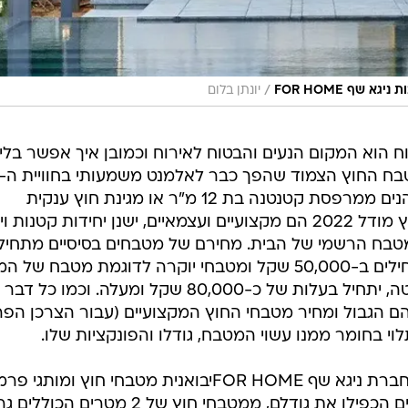
/
יונתן בלום
ח הוא המקום הנעים והבטוח לאירוח וכמובן איך אפשר בלי
מטבח החוץ הצמוד שהפך כבר לאלמנט משמעותי בחוויית ה-
OUTDOOR המקומית, בין אם אנו נהנים ממרפסת קטנטנה בת 12 מ"ר או מגינת חוץ ענקית
המשתרעת על פני דונם. מטבחי החוץ מודל 2022 הם מקצועיים ועצמאיים, ישנן יחידות קטנו
מטבח הרשמי של הבית. מחירם של מטבחים בסיסיים מתחיל
בכ-20,000 שקל, הגדולים יותר מתחילים ב-50,000 שקל ומטבחי יוקרה לדוגמת מטבח של
האיטלקי ALPES INOX העשוי נירוסטה, יתחיל בעלות של כ-80,000 שקל ומעלה. וכמו כל דבר
 הם הגבול ומחיר מטבחי החוץ המקצועיים (עבור הצרכן הפר
לוי בחומר ממנו עשוי המטבח, גודלו והפונקציות שלו.
יעל מוסקוביץ סמנכ"לית השיווק של חברת ניגא שף FOR HOMEיבואנית מטבחי חוץ ומותג
למטבח פנים "מטבחי החוץ הישראלים הכפילו את גודלם, ממטבחי חוץ של 2 מטרים הכו