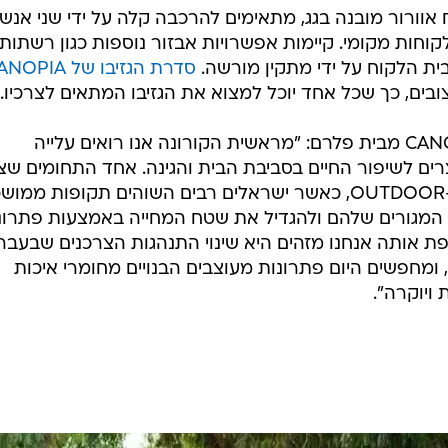
אוורור מובנה בגג, מתאימים להרכבה קלה על ידי שני אנשי
ת ושרות לקוחות מקומי. קיימות אפשרויות אבזור נוספות כגון רשתות
בית הלקוח על ידי מתקין מורשה.
סדרת הגזיבו של CANOPIA
בים, כך שכל אחד יוכל למצוא את הגזיבו המתאים לצרכיו.
אביב בר, סמנכ"ל המכירות של CANOPIA מבית פלרם: "מראשית הקורונה אנו רואים עלייה
ים לשיפור החיים בסביבת הבית והגינה. אחד התחומים שצ
משמעותית בתקופה זו הינו תחום ה-OUTDOOR, כאשר ישראלים רבים השוהים תקופות ממ
מגורים שלהם ולהגדיל את שטח המחייה באמצעות פתרונ
נוספת אותה אנחנו מזהים היא שינוי התנהגות הצרכנים שבעבר
, ומחפשים היום פתרונות מעוצבים הבנויים מחומרי איכות
ויוקרה".