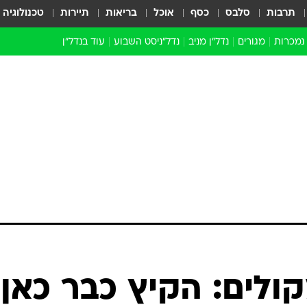
תרבות
סלבס
כסף
אוכל
בריאות
תיירות
טכנולוגיה
 נמכרות
מגורים
נדל"ן מניב
נדל"ניסט השבוע
עוד בנדל״ן
התחדשות עירונית
הברנז'ה
חו"ל
מובילי דרך
ארכיון כתבות
ולים: הקיץ כבר כאן,