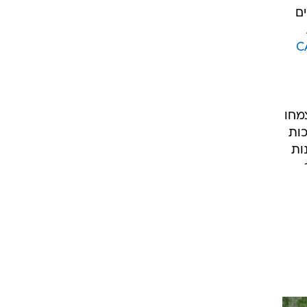
ם
מחו
ושכות
ות