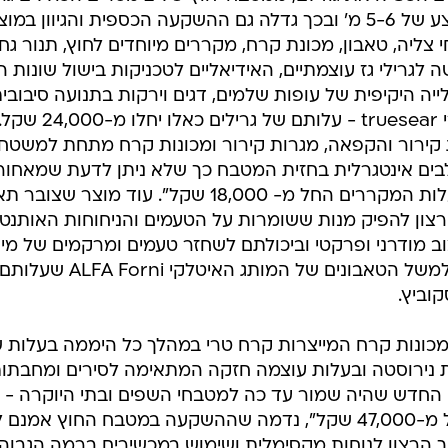
גז וכיור, גדלו השנה המטבחים לממוצע של 5-6 מ' ובכך גדלה גם ההשקעה הכספית והגיוון ב
צליה, טאבון, מכונת קרח, מקררים מיוחדים לחוץ, תנור גח
שה לגרילי גז עוצמתיים, האידיאליים לטכניקות בישול שונות 
יה היקיפית של עופות שלמים, דגים וירקות בתנועה סיבובי
ידי שימוש במתקן rotisserie ומבערי truesear - עלו
ות קירור והקפאה, מגרות קירור ומכונות קרח מתחת למשטחי
ים אינטגרלית בחזית המטבח כך שלא ניתן לדעת שמאחורי
המגירה מסתתר מקפיא או מקרר, עלות המקררים החל מ- 18,000 שקל". עוד מוצר 
צון להפיק מנות ששומרות על הטעמים והניחוחות האותנטיי
וב מודרני ופרקטי וביכולתם לשחזר טעמים ומרקמים של מינ
מאפים ומנות בשר, דגים וירקות. כך למשל הטאבונים של המותג האיטלקי ALFA Forni שעלות
 מכונות קרח המייצרות קרח טרי במהלך כל היממה בעלות 
ת גז עשויות נירוסטה ובעלות עוצמה חזקה המתאימה לסירים ומחבתו
8,00 שקל והלהיט החדש שהיה שמור עד כה למטבחי השפים ובתי היוקרה -
תנורי פחם מקצועיים בעלות של החל מ-47,000 שקל", נדמה שההשקעה במטבח החוץ אמנם
 הרצון לנוחות מקסימלית ושימוש במכשירים ברמה הגבוה