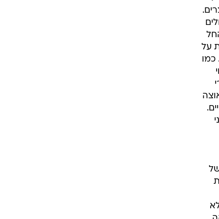
מוצרים.
לים
החל
ת על
תם של גרילים כאלו יחלו מ-24,000 שקל. כמו
שצובר תאוצה
ם.
י
ם
של
ת
 לא
ה