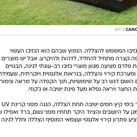
/
יחצ
זיבו המשמש להצללה. הנפוץ שבהם הוא הגזיבו העשוי
ה קצרה מתחיל להחליד, לדהות ולהיקרע. אבל יש מוצרים
ים יותר, למשל CANOPIA מבית פלרם מציעה מגוון מוצרי גזיבו רב-עונתי לגינה, הבנויים
ערכת קירוי והצללה, בנראות אלגנטית ויוקרתית, שעמידה
ם הושם דגש רב על שימושיות, תוך הקפדה על מראה וגימור
ת החצר ויראה נפלא מעל פינת ישיבה או ג'קוזי.
מכיוון שהגזיבו רב עונתי, הוא מאפשר בימי קיץ חמים ישיבה תחת הצללה, הגנה מפני קרינת UV
גן על היושבים והציוד היקר תחתיו מפני גשם, ברד ואפילו ש
יע פתרון קירוי אלגנטי ועצמאי המוסיף הצללה וחלל לגינה