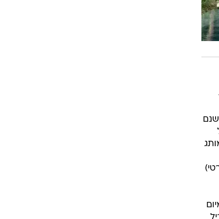
ת וישנם
 המותג
טי)
י פרמיום
ללים גריל