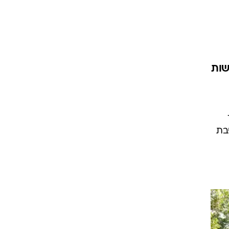
שות
בת