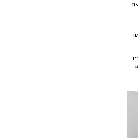
אם
אם
ון
ם