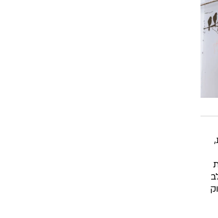
ת
ב
ק