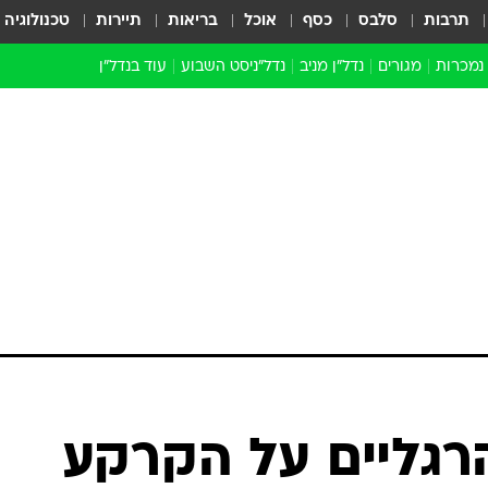
תרבות
סלבס
כסף
אוכל
בריאות
תיירות
טכנולוגיה
 נמכרות
מגורים
נדל"ן מניב
נדל"ניסט השבוע
עוד בנדל״ן
התחדשות עירונית
הברנז'ה
חו"ל
מובילי דרך
ארכיון כתבות
רגליים על הקרקע