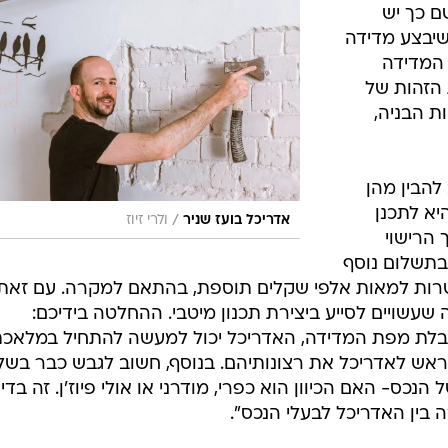
ם כך יש
שיבצע מדידה
המדידה
 הזהות של
ות הבניה,
להבין מהן
א לתכנן
/
אדריכל בועז שניר
ולרי זיוז
 הרישוי
בתשלום נוסף
עשרות למאות אלפי שקלים תוספת, בהתאם למקרה. עם זאת,
שעשויים לסייע ביצירת תכנון מיטבי. ההחלטה בידיכם:
לת מפת המדידה, האדריכל יכול למעשה להתחיל במלאכ
מראש לאדריכל את רצונותיהם. בנוסף, חשוב לגבש כבר בשל
כס- האם הכיוון הוא כפרי, מודרני או אולי פיוז'ן. זה בדיו
 בין האדריכל לבעלי הנכס".