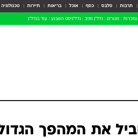
תרבות
סלבס
כסף
אוכל
בריאות
תיירות
טכנולוגיה
 נמכרות
מגורים
נדל"ן מניב
נדל"ניסט השבוע
עוד בנדל״ן
התחדשות עירונית
הברנז'ה
חו"ל
מובילי דרך
ארכיון כתבות
ביל את המהפך הגדול