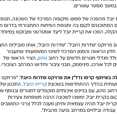
במשך מספר עשורים.
 יובל מהפכה של ממש. מיקומה המרכזי של השכונה, תנופ
ם המתוכננים לקום בה ותנופת הפיתוח התחבורתי בדרום מ
לה, הפכו את קריית יובל ליעד אסטרטגי ומבוקש במיוחד.
פרויקט 'שדרות היובל'. 'שדרות היובל', אותו מובילות הח
 חלון הראווה והסמן המרכזי לשינוי המשמעותי שתעבור
ולל מגדלי מגורים חדשים על רחוב
טהון
, הציר הראשי של
ם לכל אורכו, סינימטק, מבני ציבור וחידוש המרחב הציבורי.
לה בשיתוף קרסו נדל"ן את פרויקט שדרות היובל
: "פרויקט
מעותית בהליך ההתחדשות בשכונת
קריית היובל
. התכנון שלנ
חוב טהון, עם בניינים איכותיים מוקפדים למגורים ובנוסף ש
ום בקרית יובל, ימשכו לשכונה הרבה משפחות צעירות
רית יובל תהיה עצמאית ותיתן מענה לכלל צרכי התושבים
בודה ובילויים במרחב נגיעה מהבית".