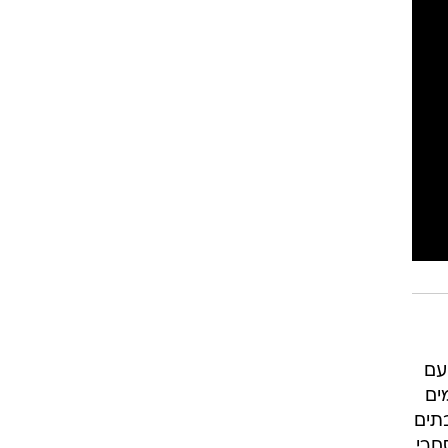
עם
ים
תיה, בתים
חרי