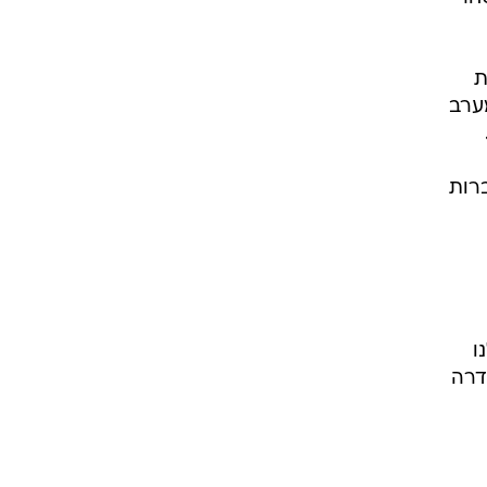
ת
ערב
ברות
ו
דרה