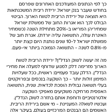
כך לפי הנתונים המעודכנים האחרונים שפרסם
בחודש שעבר בנק ישראל. ירידת ריבית המשכנתאות
היא תוצאה של ירידת הריבית לטווח הארוך. הביטוי
הבולט לכך הוא אגרות החוב של ממשלת ישראל
שמחיריהן המריאו ב-20% מתחילת השנה (כשמחיר
האיגרת עולה, התשואה עליה יורדת). אגרת חוב של
ממשלת ישראל ל-10 שנים נותנת היום קצת יותר
מ-0.8% לשנה - התשואה הנמוכה ביותר אי-פעם.
מה זה יעשה לשוק הנדל"ן? ירידת הריבית לטווח
הארוך מזרימה דלק למנוע שדוחף למעלה את מחירי
הנדל"ן. הדלק עובד פעמיים: ראשית, ככל שעלויות
המימון זולות יותר - כך השקעה בנכסים ובפרויקטים
בעלי תשואה גבולית הופכת לכדאית. שנית, התשואה
האפסית מרחיקה משקיעים מאפיקי השקעה
אלטרנטיביים ודוחפת אותם בחזרה לשוק הנדל"ן.
ועכשיו לשאלה המעניינת - מי אשם בירידת הריבית.
האשמים הם הבנקים המרכזיים בעולם, בעיקר אלה