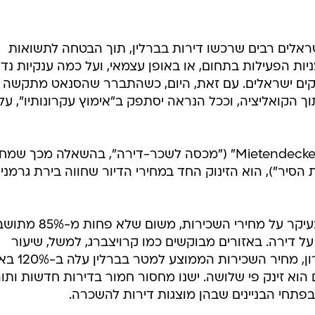
ראלים רבים שרכשו דירות בברלין, תוך הבטחה לתשואות
יות הפעילות בתחום, או באופן עצמאי, ועל כמה ענקיות נדל
קים ישראלים. עם זאת, היום, כשהתברר שהסנאט מתקשה
קואליציה, וככל הנראה יסתפק ב"אימוץ עקרונותיו", עלו
הרקע ליוזמה הברלינאית, המכונה "Mietendeckel" ("מכסה לשכר-דירה", בהשאלה מכך שמ
 הסיר"), הוא הזינוק החד במחירי הדיור שחווה בירת גרמני
בניגוד למצב בישראל, הפוקוס הוא בעיקר על מחירי השכירות, משום שלא פחות 
 על דירה. באזורים מבוקשים כמו קרויצברג, למשל, שיעור
השוכרים מגיע ל-95%. בעשור האחרון, מחיר הש
מהאזורים הוא זינק פי שלושה. ישנו מחסור חמור בדירות חדשות ותו
פתחי הבניינים שבהן מוצגות דירות להשכרה.