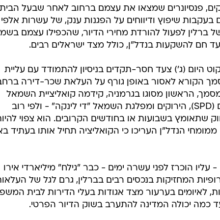
ים, פנסיונרים שמצאו את עצמם ברחוב לאחר שבעל הבית
עקבות שיפוץ ודיווחים על הפגנות ענק, של עשרות אלפי ב
ברלין לפעול להורדת מחירי הדיור, שהכפילו עצמם בשמו
עד חם להשקעות בנדל"ן, כולל מצד ישראלים רבים.
וט היום (ג') צעד חסר-תקדים בניסיון להתמודד עם עליית
מך הקורא לאסור באופן גורף על העלאת שכר-דירה ברחב
מך, הראשון מסוגו בגרמניה, קידמה קואליציית השמאל
השולטת בעיר - הסוציאל-דמוקרטים (SPD), הירוקים ומפלגת השמאל "די לינקה" - ולפי רוב
ק שתאומץ בשבועות או בחודשים הקרובים. הוא צפוי להיו
2020-2, אולם חלק ממומחי הנדל"ן העריכו כי הקואליציה תחיל אותו בעתיד ב
 עליו הוכרז לפני עשרה ימים - כבר "גילח" מיליארדי אירו
ירופיות המחזיקות בנכסים רבים בברלין, גרם לגל של העלאו
ת, לאיומים בערעור מצד אגודות בעלי הדירות לבית המשפ
ד כמה יכולה המדינה להתערב בשוק הדיור הפרטי.