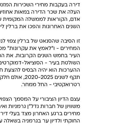
דירה בעקבות מחירי השכירות המזנק
העלה את שכר הדירה במאות אחוזים ב
אדם, הקוראות לממשלה המקומית של 
השנים האחרונות והפכו את ברלין לי
זו הסיבה שהסנאט של ברלין צפוי לנק
המחירים - ו"לאמץ את עקרונות" מס
העיר בחמש השנים הקרובות. את המס
ההערכות הוא יהיה הבסיס להצעת חו
תקף לשנים 025
רטרואקטיבי - החל ממחר.
עצם הדיון הציבורי על המסמך הצפוי -
משוויון של חברות נדל"ן גרמניות וא
מחירים ברגע האחרון מצד בעלי דירו
החוקתי ולדיון ער בגרמניה בשאלה ע