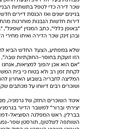
מבחינת בעלי הדירות, הצעת החוק צ
שכר דירה כדי לטפל בתשתיות הבניין
בניינים ישנים ואז הכנסת דיירים חד
דירות חדשות הנבנות מוחרגות מהחוק,
"באופן כללי", כתב המגזין "שפיגל",
ובהן זינק שכר הדירה ואיתו מחירי הד
שלא במפתיע, הצעד החדש הביא לתגו
הזו זועקת בחוסר-החוקתיות שבה", א
"אם הוא אכן יהפוך למציאות, אנחנו 
לקחת זמן רב ולא בטוח כי בית המשפ
המליצה לחבריה בשבוע האחרון להע
ושוכרים רבים דיווחו על מכתבים שקי
איגוד השוכרים החזק של גרמניה, מנג
יצירתי וברור" למשבר הדיור בגרמניה
בברלין. ראש המפלגה הסוציאל-דמוק
השותפה לשלטון), תורסטן שפר-גמבל