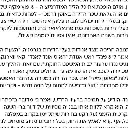
פויה לכלול מנגנון המאפשר לבקש החרגה מהחוק ולהעלות
, אולם הופכת את כל הליך המודרניזציה - שיפוץ מקיף של
שים או העלאת שכר הדירה באופן דרמטי - לפחות כדאית. גם
 ובעלי דירות יכולים לגבות עליהן איזה שכר דירה שיירצו.
 "בעלי דירות בשכונות כמו פרנצלאואר ברג (הנחשבות ליוקר
ירות בשנים האחרונות, א.א) צפויים לזמנים קשים".
בה חריפה מצד אגודות בעלי הדירות בגרמניה. "הצעת ה
מר ל"שפיגל" ראש אגודת "האוס אונד לאנד", קאי ווארנקה
נגיש נגדו ערעור לבית המשפט החוקתי". עם זאת, ההליך עשו
ט יורה לעכב את הרפורמה עד שיחליט בעניין. האגודה
לות "באופן מיידי" את שכר הדירה במקרה שהדבר האפשרי
בלו מחברות ניהול בדרישה לחתום על חוזה חדש - ויקר יותר
ד, הודיע על תמיכה ברעיון החדש, ואמר כי מדובר ב"פתרון
. הוא קרא ללוות אותו בבנייה מסיווית של דיור בר-השגה
רטית הזמני (על רקע בחירות שיתקיימו בקרוב במפלגה
, אף קרא לאמץ את החוק בכל רחבי גרמניה. מומחים לנד