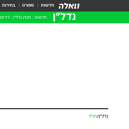
חדשות
ספורט
בחירות
נדל״ן
חדשות
מגזין נדל"ן
דירות
נדל״ן
/
חו"ל