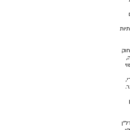
תיות
חוק
,
י
,
.
ל"ן