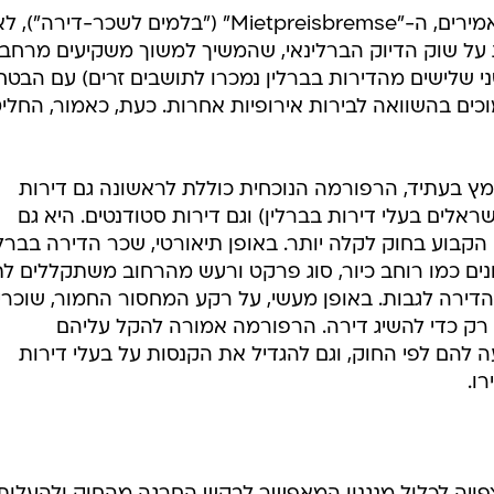
הניסיון הקודם להיאבק במחירים המאמירים, ה-"Mietpreisbremse" ("בלמים לשכר-דירה"), 
ל שוק הדיוק הברלינאי, שהמשיך למשוך משקיעים מרחבי
משל, יותר משני שלישים מהדירות בברלין נמכרו לתושבים זרים) עם הבט
כים בהשוואה לבירות אירופיות אחרות. כעת, כאמור, החליט
ץ בעתיד, הרפורמה הנוכחית כוללת לראשונה גם דירות
אלים בעלי דירות בברלין) וגם דירות סטודנטים. היא גם
בוע בחוק לקלה יותר. באופן תיאורטי, שכר הדירה בברלי
נים כמו רוחב כיור, סוג פרקט ורעש מהרחוב משתקללים לת
ירה לגבות. באופן מעשי, על רקע המחסור החמור, שוכרי
 רק כדי להשיג דירה. הרפורמה אמורה להקל עליהם
להם לפי החוק, וגם להגדיל את הקנסות על בעלי דירות
ו.