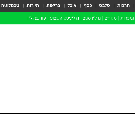
תרבות
סלבס
כסף
אוכל
בריאות
תיירות
טכנולוגיה
 נמכרות
מגורים
נדל"ן מניב
נדל"ניסט השבוע
עוד בנדל״ן
התחדשות עירונית
הברנז'ה
חו"ל
מובילי דרך
ארכיון כתבות