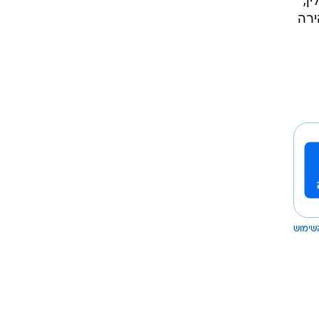
ן,
ירה
שימוש