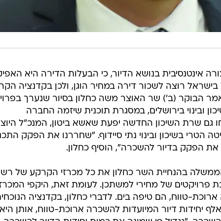
רה אינטנסיבית בנושא הדיור, כי הבעלות הדירה היא האפיק
 בישראל רוצה לשכור דירה במחיר הוגן, ולכן בקדנציה הקר
אמר הבוקר (ב') שר האוצר משה כחלון בסיור שנערך בפרוי
ון ובינוי בירושלים, במסגרת תוכנית שיזמה החברה
ו גם שרת השיכון החדשה יפעת שאשא ביטון, המנכ"ל היוצ
טה הטרי בשיכון ובינוי נתי סיידוף. "שחררנו את הפקק התכנו
 את הפקק בדיור להשכרה", הוסיף כחלון.
ממשלה בהנחיית השר כחלון את כל מכרזי הקרקע של רשו
ת פרויקטים של מחירי למשתכן. לעומת זאת, היקפי המכרז
וכת-טווח, הם טיפה בים. לדברי כחלון, בקדנציה הנוכחי
צרה הממשלה מלאי תכנוני של 65 אלף יחידות דיור המיועדות להשכרה ארוכת-טווח, אותן היא