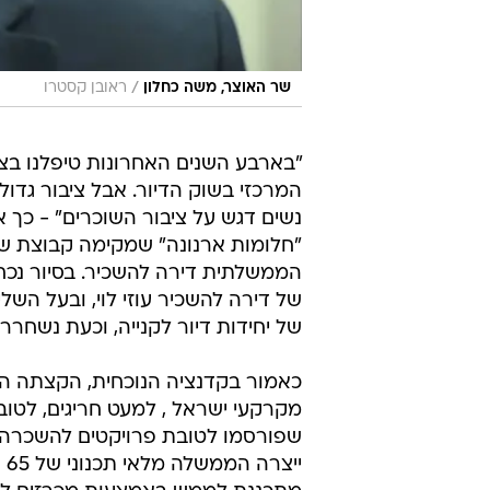
/
שר האוצר, משה כחלון
ראובן קסטרו
"בארבע השנים האחרונות טיפלנו בצו
המרכזי בשוק הדיור. אבל ציבור גדול
נשים דגש על ציבור השוכרים" - כך 
"חלומות ארנונה" שמקימה קבוצת שיכ
הממשלתית דירה להשכיר. בסיור נכח
של דירה להשכיר עוזי לוי, ובעל השלי
של יחידות דיור לקנייה, וכעת נשחרר
כאמור בקדנציה הנוכחית, הקצתה ה
מקרקעי ישראל , למעט חריגים, לטוב
שפורסמו לטובת פרויקטים להשכרה אר
יי