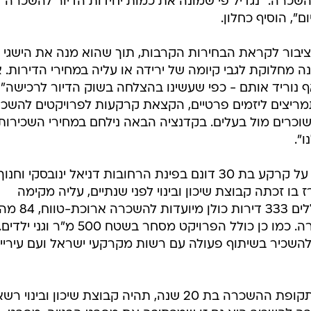
רה. "נגדיל פי שמונה את כמות יחידות הדיור להשכרה
", הוסיף כחלון.
ציבור לקראת הבחירות הקרבות, תוך שהוא מנה את הישגי
 מחלוקת לגבי קיומה של ירידה או עליה במחירי הדירות. 
ף נוריד אותם - כפי שעשינו בהצלחה בשוק הדיור לרכישה"
מריצים ליזמים פרטיים, הקצאת קרקעות לפרויקטים להשכ
 שוכרים מול בעלים. בקדנציה הבאה נילחם במחירי השכירות
".
פרויקט דירה להשכיר באלנבי, מוקם על קרקע בת 30 דונם בפינת הרחובות דניאל ינובסקי וחנוך
ו זכתה קבוצת שיכון ובינוי לפני שנתיים, עליה מקימה
הקבוצה 13 בניינים בני 6 קומות הכוללים 333 דירות כולן מיועדות להשכרה א
בשכר דירה מופחת לזכאים חסרי דירה. כמו כן כולל הפרויקט מסחר בשטח 500 מ"ר וגני ילדים
להשכיר בשיתוף פעולה עם רשות מקרקעי ישראל ועם עיריי
לפי המודל של דירה להשכיר, בתום תקופת ההשכרה בת 20 שנה, תהיה קבוצת שיכון ובינו