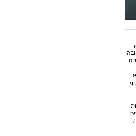
ובה
קט
א
ני
ת
ים
ת