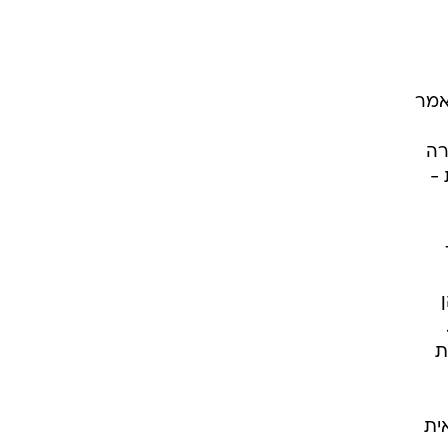
אמר
רה
 -
רוכת-טווח, 84 מהן
.
ת
י רשאית