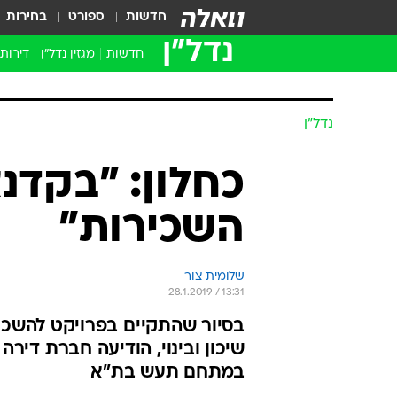
חדשות
ספורט
בחירות
נדל״ן
חדשות
מגזין נדל"ן
דירות
נדל״ן
כחלון: "בקדנ
השכירות"
שלומית צור
28.1.2019 / 13:31
בסיור שהתקיים בפרויקט להשכר
שיכון ובינוי, הודיעה חברת די
במתחם תעש בת"א