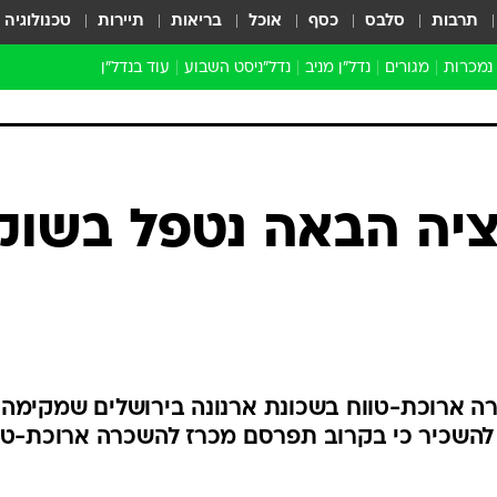
תרבות
סלבס
כסף
אוכל
בריאות
תיירות
טכנולוגיה
 נמכרות
מגורים
נדל"ן מניב
נדל"ניסט השבוע
עוד בנדל״ן
התחדשות עירונית
הברנז'ה
חו"ל
מובילי דרך
ציה הבאה נטפל בשוק
ארכיון כתבות
ה ארוכת-טווח בשכונת ארנונה בירושלים שמקימה
רה להשכיר כי בקרוב תפרסם מכרז להשכרה ארוכת-טו