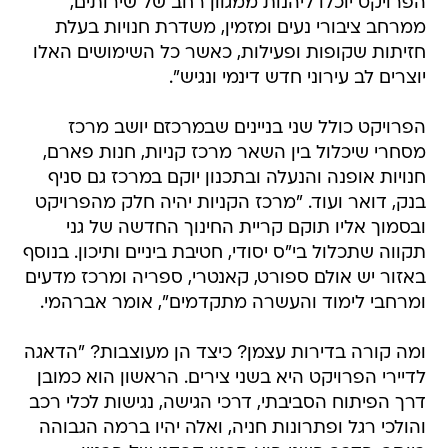
הפרויקט יוכלו ליהנות ממגוון רחב של שירותים,
ממרחב ציבורי נעים ומזמין, משדרת חנויות בעלת
חזיתות שקופות ופעילות, כאשר כל השימושים האלו
יוצרים לב עירוני חדש דינמי ונגיש".
הפרויקט כולל שני בניינים שבמרכזם יושב מרכז
מסחרי שיכלול בין השאר מרכז קניות, חנות פארם,
חנויות אופנה והנעלה ובתכנון יוקם במרכז גם סניף
בנק, דואר ועוד. "מרכז הקניות יהיה חלק מהפרויקט
ובסמוך אליו תוקם קריית החינוך החדשה של גני
תקווה שתכלול בי"ס יסודי, חטיבת ביניים ותיכון. בנוסף
באזור יש אולם ספורט, קאנטרי, ספריה ומרכז מדעים
ומרחבי לימוד והעשרה מתקדמים", אומר אברהמי.
ומה קורה בדירות עצמן? כיצד הן מעוצבות? "הדאגה
לדיירי הפרויקט היא בשני צירים. הראשון הוא כמובן
דרך הפיתוח הסביבתי, דרכי הגישה, נגישות לכלי רכב
והולכי רגל ופתרונות חניה, ואלה יהיו ברמה הגבוהה