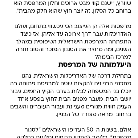
שוורץ, "ישנם קווי מבט ארוכים וחלון המרפסת הוא
ברוחב כל הסלון. זה יוצר חוץ שהוא חלק מהבית".
מרפסות אלה הן העיצוב הכי עכשווי בתחום, ועולם
האדריכלות עבר דרך ארוכה עד אליהן. אז כיצד
התפתחה המרפסת הישראלית הטיפוסית במהלך
השנים, ומה מחזיר את הסגנון המוכר והטוב חזרה
למרכז הבימה?
היעלמותה של המרפסת
בתחילת דרכה של האדריכלות הישראלית, נהגו
מתכנני הבניינים להקצות שטח למרפסת פתוחה בה
יוכלו בני המשפחה לבלות בערבי הקיץ החמים. עבור
יושבי הבית, מעבר מפנים הבית לחוץ בפסע אחד
העניק חווית מגורים מעניינת ועבור העוברים והשבים
ברחוב  מראה מצודד של הבניין.
אולם, בשנות ה-50 העדיפו הישראלים "לסגור
מרפסת"  כלומר להתקין תריסים וחלונות בחלקה