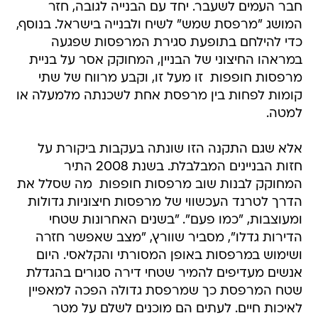
חבר העמים לשעבר. יחד עם הבנייה לגובה, חזר
המושג "מרפסת שמש" לשיח ולבנייה בישראל. בנוסף,
כדי להילחם בתופעת סגירת המרפסות שפגעה
במראהו החיצוני של הבניין, המחוקק אסר על בניית
מרפסות חופפות  זו מעל זו, וקבע מרווח של שתי
קומות לפחות בין מרפסת אחת לשכנתה מלמעלה או
למטה.
אלא שגם התקנה הזו שונתה בעקבות ביקורת על
חזות הבניינים המבלבלת. בשנת 2008 התיר
המחוקק לבנות שוב מרפסות חופפות  מה שסלל את
הדרך לטרנד העכשווי של מרפסות חיצוניות גדולות
ומעוצבות, "כמו פעם". "בשנים האחרונות שטחי
הדירות גדלו", מסביר שוורץ, "מצב שאפשר חזרה
ושימוש במרפסות באופן המסורתי והקלאסי. היום
אנשים מעדיפים להמיר שטחי דירה סגורים בהגדלת
שטח המרפסת כך שמרפסת גדולה הפכה למאפיין
לאיכות חיים. לעתים הם מוכנים לשלם על מטר