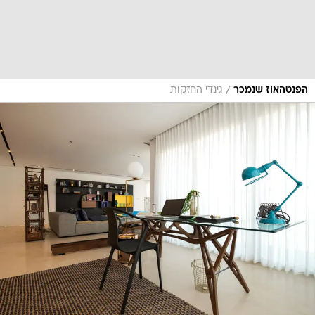
/
הפנטהאוז שנמכר
גינדי החזקות