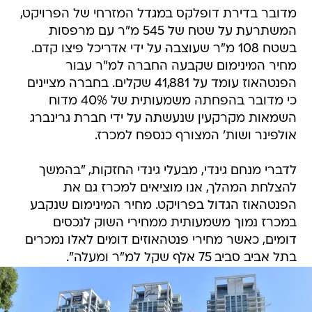
מדובר בדירת דופלקס במגדל המזרחי של הפרויקט,
המשתרעת על שטח של 545 מ"ר עם מרפסות
בשטח 108 מ"ר שעוצבה על ידי אדריכל פיצו קדם.
מחיר המינימום שקבעה החברה למ"ר עבור
הפנטהאוז עומד על 41,881 שקלים. בחברה מציינים
כי מדובר בהפחתה משמעותית של 40% מדוח
השמאות מקרקעין שנעשתה על ידי חברת גרינברג
אולפינר ושות' המצורף כנספח למכרז.
לדברי מנחם גינדי, מבעלי גינדי החזקות, "בהמשך
להצלחת המהלך, אנו מוציאים למכרז גם את
הפנטהאוז הגדול בפרויקט. מחיר המינימום שנקבע
במכרז נמוך משמעותית ממחירי השוק לנכסים
דומים, כאשר מחירי פנטהאוזים דומים לאלו נמכרים
בתל אביב סביב 75 אלף שקל למ"ר ומעלה".