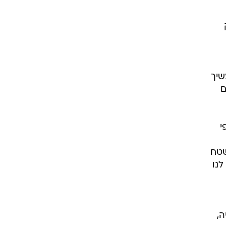
שיך
ם
י
שטח
לנו
ה,