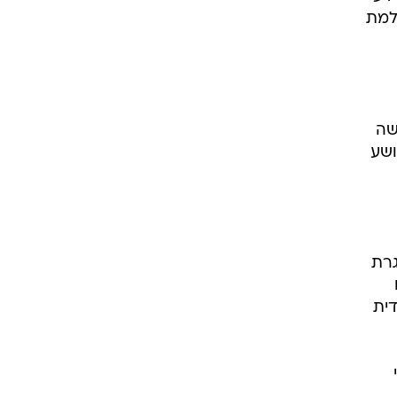
שלמת
3,00 דירות, שלושה
ושע
קעה במסגרת
דית