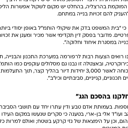
המוקמת בהרצליה, בהחלט יש מקום לשקול אפשרות הליכי
עניק להם זכויות בנייה במתחם.
י "בית המשפט בדק את שיקולי הותמ"ל באופן יסודי ביותר
יים. מדובר בפסק דין תקדימי אשר מכיר ומעגן את זכויו
נייה במסגרת איחוד וחלוקה".
נו רואים הצעות רבות לרפורמה במערכת התכנון והבנייה, 
קרטיה, ובאצטלה זו נבנו גם מסלולים עוקפים כמו הותמ"
לותמ"ל יש סמכויות רחבות מאוד, ובכוחה לאשר 3,000 יחידות דיור בהליך קצר, תוך התעלמות
תכנוניים, קנייניים, סביבתיים וכיו"ב".
חלקנו בהסכם הגג"
וספות. בעמותת אדם טבע ודין עתרו יחד עם תושבי הסביבה 
 ועו"ד אלי בן-ארי, בטענה כי סקרים שנעשו במקום העידו 
ם, וכן על הימצאות של גזי קרקע בשטח; ואולם למרות כל