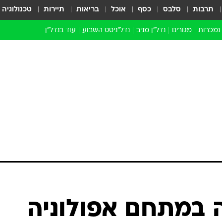
תרבות
סלבס
כסף
אוכל
בריאות
תיירות
טכנולוגיה
 נמכרות
מגורים
נדל"ן מניב
נדל"ניסט השבוע
עוד בנדל״ן
התחדשות עירונית
הברנז'ה
חו"ל
מובילי דרך
ארכיון כתבות
ה במתחם אפולוניה