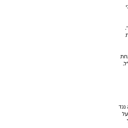
.
ת
תחת
ל.
נגד
על