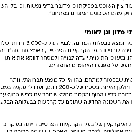
ד ציין השופט בפסיקתו כי מדובר בדיני נפשות, וכי בלי ה
ויק מהם הסיכונים המצויים במתחם".
התוכנית מייעדת את מתחם תעש, אשר נמצא בבעלות המדינה, לבנייה של כ-0
עתירה שהגישו בעלי הקרקעות הפרטיים, באמצעות עוה"ד יה
, נטען כי התוכנית ייעדה לבנייה ולמסחר דווקא את אותן
, על מפגעיו הזיהומיים החמורים.
ית שבסמוך למתחם, בהן אין כל מפגע תברואתי, נותרו
כשטחים פתוחים ולא נכללו בתוכנית; וחלקן האחר, בשטח של כ-200 דונם, יועדו להפ
 הרחבת כביש החוף והקמת מחלף שיחבר את כביש החוף עם
ו ישמשו את השכונה החדשה שתוקם על קרקעות בבעלותה הבלע
ת המקרקעין של בעלי הקרקעות הפרטיים הייתה בעיקר כדי
 אפולוניה. לדברי השופט, מאחר שיש זיקה ברורה בין