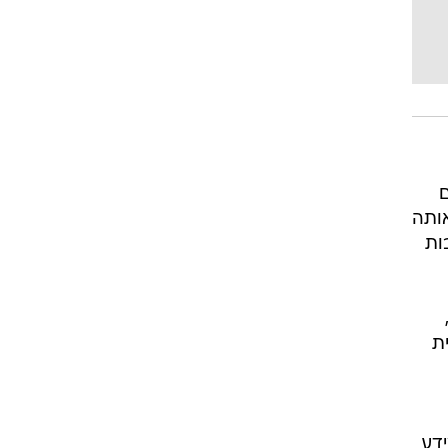
אותה
ות
ת
דע