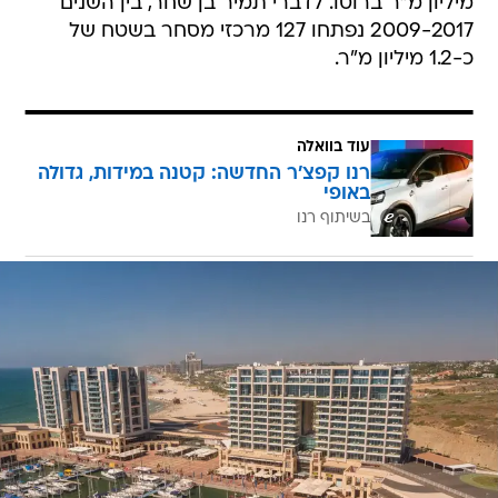
מיליון מ"ר ברוטו. לדברי תמיר בן שחר, בין השנים
2009-2017 נפתחו 127 מרכזי מסחר בשטח של
כ-1.2 מיליון מ"ר.
עוד בוואלה
רנו קפצ'ר החדשה: קטנה במידות, גדולה
באופי
בשיתוף רנו