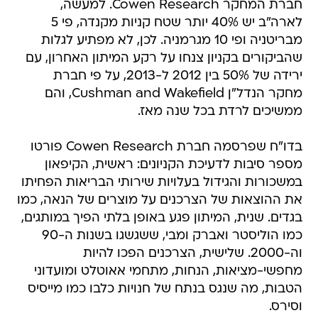
חברת המחקר Cowen Research. למעשה,
לארה"ב יש 40% יותר שטח קניות מקנדה, פי 5
מבריטניה ופי 10 מגרמניה. לכן, לא מפתיע לגלות
שהביקורים בקניון צנחו על רקע המיתון האחרון, עם
ירידה של 50% בין 2012 ל-2013, על פי חברת
מחקר הנדל"ן Cushman and Wakefield, והם
ממשיכים לרדת בכל שנה מאז.
בדו"ח שפרסמה חברת Cowen Research פורטו
מספר סיבות לדעיכת הקניונים: ראשית, הקיפאון
במשכורות והגידול בעלויות שירותי הבריאות הפחיתו
את ההוצאות של הצרכנים על מוצרים של הנאה, כמו
בגדים. שנית, המיתון פגע באופן בלתי הפיך במותגים,
כמו הוליסטר ואברק ומבי, ששגשגו בשנות ה-90
וה-2000. שלישית, הצרכנים הפכו להיות
מחפשי-מציאות, הנחות, מתחמי אאוטלט ומועדוני
הטבות, מה שנגס בנתח של חנויות כלבו כמו מייסיס
וסירס.