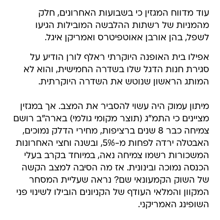
עוד מדווח המגזין כי בשבועות האחרונים, חלק
מהמניות של רשתות ההלבשה המובילות הגיעו
לשפל, בהן אורבן אאוטפיטרס ואמריקן איגל.
אפילו בית האופנה היוקרתי ראלף לורן הודיע על
סגירת חנות הדגל שלו בשדרה החמישית, והוא לא
המותג הראשון שנוטש את השדרה היוקרתית.
מיתון עמוק היה עשוי להסביר את המצב. אך במגזין
מציינים כי התמ"ג (תוצר מקומי גולמי) בארה"ב רושם
צמיחה כבר 8 שנים ברציפות, מחירי הדלק נמוכים,
האבטלה ירדה לפחות מ-5%, ובשנה וחצי האחרונות
המשכורות רשמו צמיחה נאה, במיוחד בקרב בעלי
הכנסה נמוכה ובינונית. אז מה הסיבה למצב הקשה
של השוק הקמעונאי שם? נראה שעליית המסחר
המקוון והמלאי העודף של הקניונים הובילו לשינוי פני
השופינג האמריקני.