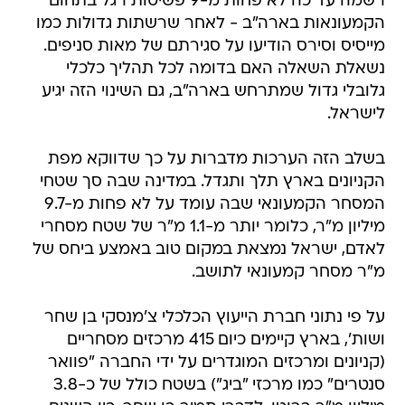
רשמה עד כה לא פחות מ-9 פשיטות רגל בתחום
הקמעונאות בארה"ב - לאחר שרשתות גדולות כמו
מייסיס וסירס הודיעו על סגירתם של מאות סניפים.
נשאלת השאלה האם בדומה לכל תהליך כלכלי
גלובלי גדול שמתרחש בארה"ב, גם השינוי הזה יגיע
לישראל.
בשלב הזה הערכות מדברות על כך שדווקא מפת
הקניונים בארץ תלך ותגדל. במדינה שבה סך שטחי
המסחר הקמעונאי שבה עומד על לא פחות מ-9.7
מיליון מ"ר, כלומר יותר מ-1.1 מ"ר של שטח מסחרי
לאדם, ישראל נמצאת במקום טוב באמצע ביחס של
מ"ר מסחר קמעונאי לתושב.
על פי נתוני חברת הייעוץ הכלכלי צ'מנסקי בן שחר
ושות', בארץ קיימים כיום 415 מרכזים מסחריים
(קניונים ומרכזים המוגדרים על ידי החברה "פוואר
סנטרים" כמו מרכזי "ביג") בשטח כולל של כ-3.8