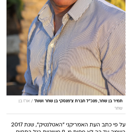
/
תמיר בן שחר, מנכ"ל חברת צ'מנסקי בן שחר ושות'
ארז בן
שחר
על פי כתב העת האמריקני "האטלנטיק", שנת 2017