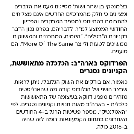
בצ'מנסקי בן שחר ושות' מסייגים מעט את הדברים
ומציינים כי חלק מהמרכזים החדשים אינם מצליחים
להתרומם בהתייחס למספר המבקרים והפדיון
החודשי הממוצע למ"ר. לדבריהם, בפרט נכון הדבר
בקניונים ה"רגילים". "היזמים, המתכננים והמשווקים
ממשיכים לטעות ולייצר More Of The Same", הם
טוענים.
הפרדוקס בארה"ב: הכלכלה מתאוששת,
הקניונים נסגרים
כאמור, אם בודקים את השוק הגלובלי, ניתן לראות
שבצד השני של הגלובוס קורה מה שהאנליסטים
מזהירים מפניו. דווקא בעיצומה של התאוששות
כלכלית - בארה"ב מאות חנויות וקניונים נסגרים. לפי
"האטלנטיק", מספר פשיטות הרגל ב-4 החודשים
האחרונים בתחום הקמעונאות דומה לזה שהיה
ב-2016 כולה.