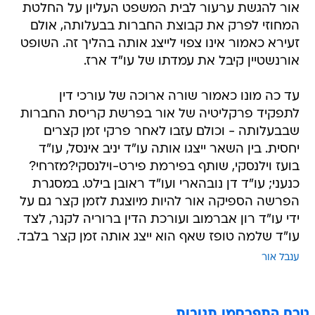
אור להגשת ערעור לבית המשפט העליון על החלטת
המחוזי לפרק את קבוצת החברות בבעלותה, אולם
זעירא כאמור אינו צפוי לייצג אותה בהליך זה. השופט
אורנשטיין קיבל את עמדתו של עו"ד ארז.
עד כה מונו כאמור שורה ארוכה של עורכי דין
לתפקיד פרקליטיה של אור בפרשת קריסת החברות
שבבעלותה - וכולם עזבו לאחר פרקי זמן קצרים
יחסית. בין השאר ייצגו אותה עו"ד יניב אינסל, עו"ד
בועז וילנסקי, שותף בפירמת פירט-וילנסקי?מזרחי?
כנעני; עו"ד דן נובהארי ועו"ד ראובן בילט. במסגרת
הפרשה הספיקה אור להיות מיוצגת לזמן קצר גם על
ידי עו"ד רון אברמוב ועורכת הדין ברוריה לקנר, לצד
עו"ד שלמה טופז שאף הוא ייצג אותה זמן קצר בלבד.
ענבל אור
טרם התפרסמו תגובות