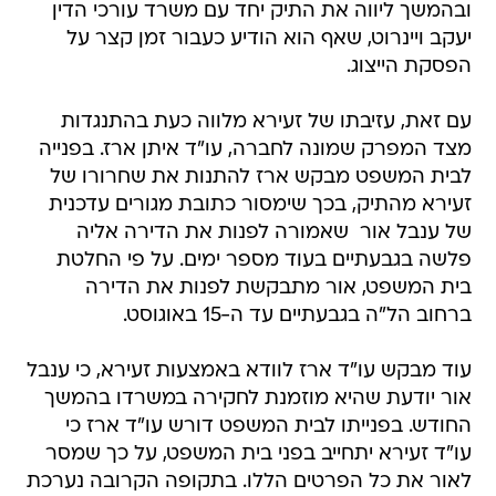
ובהמשך ליווה את התיק יחד עם משרד עורכי הדין
יעקב ויינרוט, שאף הוא הודיע כעבור זמן קצר על
הפסקת הייצוג.
עם זאת, עזיבתו של זעירא מלווה כעת בהתנגדות
מצד המפרק שמונה לחברה, עו"ד איתן ארז. בפנייה
לבית המשפט מבקש ארז להתנות את שחרורו של
זעירא מהתיק, בכך שימסור כתובת מגורים עדכנית
של ענבל אור  שאמורה לפנות את הדירה אליה
פלשה בגבעתיים בעוד מספר ימים. על פי החלטת
בית המשפט, אור מתבקשת לפנות את הדירה
ברחוב הל"ה בגבעתיים עד ה-15 באוגוסט.
עוד מבקש עו"ד ארז לוודא באמצעות זעירא, כי ענבל
אור יודעת שהיא מוזמנת לחקירה במשרדו בהמשך
החודש. בפנייתו לבית המשפט דורש עו"ד ארז כי
עו"ד זעירא יתחייב בפני בית המשפט, על כך שמסר
לאור את כל הפרטים הללו. בתקופה הקרובה נערכת