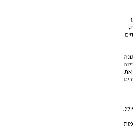
עסקאות בחודש יוני, ושליש מסך העסקאות ב-12
זאת,
על גידול ניכר במשקל הפנסיונרים (17 אחוזים
ונה
רידה
ל את
רים
לי).
מות