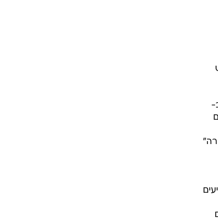
ש
-
ם
רה"
המשקיעים
ם