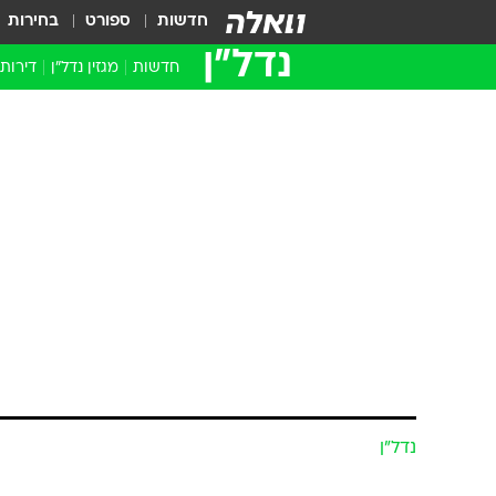
חדשות
ספורט
בחירות
נדל״ן
חדשות
מגזין נדל"ן
דירות
נדל״ן