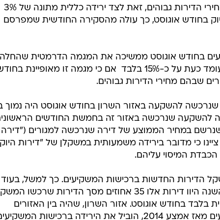
להצטמצם  בעיקר באזורים שבהם מחירי הדירות גבוהים, זאת לצד ירידה כללית מתונה של 3%
ק בחודש אוגוסט, כך עולה מהסקירה החודשית שמפרסם
יעים בחודש אוגוסט ממשיכה את המגמה הדרמטית שהחלה
להירשם בחודש יולי ומשקלם בשוק עומד כעת על כ-15% בלבד  אם כי מגמה זו מאופיינת בחוד
ם שבהם מחירי הדירות גבוהים.
שנרכשה להשקעה באזור השרון בחודש אוגוסט היה נמוך ב
ירה להשקעה שנרכשה באזור זה בחמשת החודשים הראשוני
שנרשם במחיר הממוצע של דירה שנרכשה למגורים ("דירה
ציינו כי מדובר בירידה משמעותית במשקלן של "דירות היוק
כבדת המיסוי עליהם.
קל הדירות החדשות ברכישות המשקיעים. כך למשל, בעוד
שבחמשת החודשים הראשונים של השנה היוו דירות אלו 35 אחוזים מסך הדירות שרכשו 
 בלבד בחודש אוגוסט. אזור השרון, שהיה בין האזורים
הדומיננטיים ביותר בפעילות המשקיעים מאז אמצע 2014, הוביל את הירידה ברכישות המשקיעי