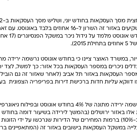
באוצר ציינו כי משיעור של קרוב למחצית מסך ה
החודשים שקדמו לו, ירד משקל המשקיעים באזור זה השרון ל-16 אחוזים בלבד באוגוסט. עם 
ניתוח מאפייני המשקיעים באזור בחודש אוגוסט מלמד 
201).
ר, במשרד האוצר ציינו כי בחודש אוגוסט נרשמה ירידה מת
ישנם הבדלים ניכרים במספר העסקאות בכל אזור: כך למשל, לצד י
יעור של 11 אחוזים במספר העסקאות באזור תל אביב (לאחר שאזור זה גם הובי
 דווקא עליות חדות ברכישת דירות בפריפריה הצפונית  בע
בפילוח של רכישות דירה ראשונה נרשמה ירידה מתונה של 4% בחודש אוגוסט ובפילוח גיאוגרפי
חוזים ברכישות אלו באזור ירושלים (בהמשך לירידה בשיעור דומה בחודש יו
במקביל נרשמה ירידה משמעותית (כ-10%) ברמות המחירים של הדירות שנרכשו על ידי הזוגות
לייה במשקל העסקאות בישובים באזור זה (המתאפיינים בר