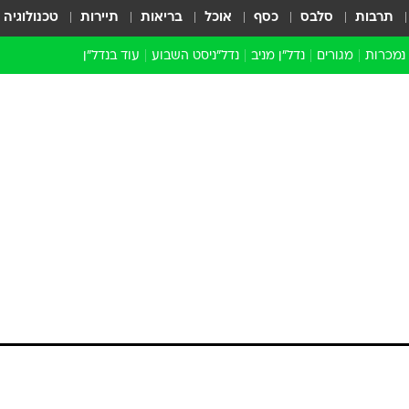
תרבות
סלבס
כסף
אוכל
בריאות
תיירות
טכנולוגיה
 נמכרות
מגורים
נדל"ן מניב
נדל"ניסט השבוע
עוד בנדל״ן
התחדשות עירונית
הברנז'ה
חו"ל
מובילי דרך
ארכיון כתבות