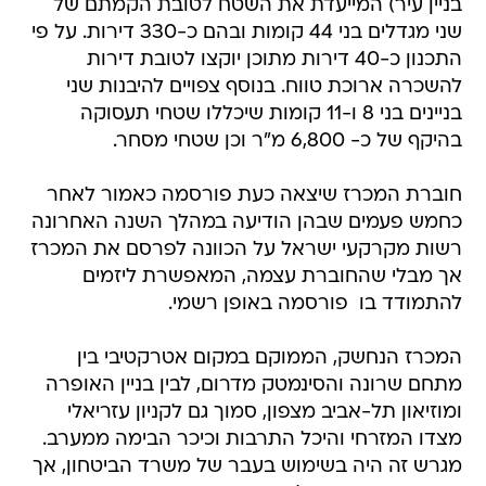
בניין עיר) המייעדת את השטח לטובת הקמתם של
שני מגדלים בני 44 קומות ובהם כ-330 דירות. על פי
התכנון כ-40 דירות מתוכן יוקצו לטובת דירות
להשכרה ארוכת טווח. בנוסף צפויים להיבנות שני
בניינים בני 8 ו-11 קומות שיכללו שטחי תעסוקה
בהיקף של כ- 6,800 מ"ר וכן שטחי מסחר.
חוברת המכרז שיצאה כעת פורסמה כאמור לאחר
כחמש פעמים שבהן הודיעה במהלך השנה האחרונה
רשות מקרקעי ישראל על הכוונה לפרסם את המכרז 
אך מבלי שהחוברת עצמה, המאפשרת ליזמים
להתמודד בו  פורסמה באופן רשמי.
המכרז הנחשק, הממוקם במקום אטרקטיבי בין
מתחם שרונה והסינמטק מדרום, לבין בניין האופרה
ומוזיאון תל-אביב מצפון, סמוך גם לקניון עזריאלי
מצדו המזרחי והיכל התרבות וכיכר הבימה ממערב.
מגרש זה היה בשימוש בעבר של משרד הביטחון, אך