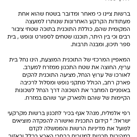
ברשות ציינו כי מאחר ומדובר בשטח שהוא אחת
מעתודות הקרקע האחרונות שנותרו למועצה
המקומית שהם, כוללת התוכנית בתוכה שטחי ציבור
רבים וכי בין היתר, תוכננו שטחים לספורט ונופש , בית
ספר תיכון, ומבנה תרבות.
המאפיין המרכזי של התוכנית המוצעת, הינו נחל בית
עריף, החוצה את שטח התכנון ממזרח למערב.
לאורכו של ערוץ הנחל, מציעה התוכנית להקים
פארק רחב, הכולל מתקני נופש ומסלול לרכיבה
באופניים המחבר את השכונה דרך הנחל לשכונות
הקיימות של שוהם ולפארק יער שוהם במזרח.
רפי אלמליח, מנהל אגף בכיר לתכנון ברשות מקרקעי
ישראל: " קידום התכנית ואישורה להפקדה מוציאים
לפועל את מדיניות הרשות והממשלה לקדם
במהירות תכניות למגורים ברחבי הארץ בכלל ובאזור