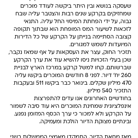
שעסקה בנושא ובין היתר ביקשה לעודד מוכרים
שמחזיקים בקרקע שנים רבות והצטבר עליה שבח
גבוה, על ידי הפחתת המיסוי החל עליה. התנאי
לזכאות לשיעור המס המופחת הוא שבתוך תקופה
קצובה הסתיימה בנייתן על הקרקע של כל הדירות
המיועדות לשמש למגורים.
תזכיר החוק, עצר את העסקאות על אף שמאז נקבר,
שכן בעלי הזכויות ניסו להשיא עוד את ערך הקרקע
שברשותם. קחו למשל קרקע במרכז הארץ לבניית
260 יח' דיור. לפני 8 חודשים המוכרים ביקשו עליה
470 מיליון שקלים. בינואר כבר ביקשו 511 ובעקבות
התזכיר 540 מיליון.
בחודשיים האחרונים אנו עדים להתפרצות
אינפלציונית שמחינת המוכרים היא עוד סיבה לשמור
על הקרקע ולא למכור כי ערך הכסף המזומן נפגע.
ובינתיים מצוקת הדיור הולכת ומעמיקה.
מאז מחאת הדיור, התמקדו מאמצי הממשלות בשני